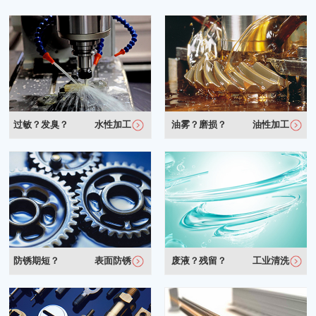
过敏？发臭？
水性加工
油雾？磨损？
油性加工
防锈期短？
表面防锈
废液？残留？
工业清洗