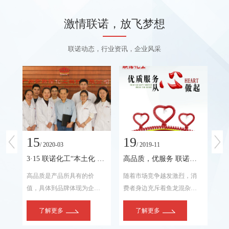
激情联诺，放飞梦想
联诺动态，行业资讯，企业风采
15
19
2
/ 2020-03
/ 2019-11
为“广州市著名商标”
3·15 联诺化工“本土化 高品质”为行业树品质典范
高品质，优服务 联诺化工售后无忧放心购
名
高品质是产品所具有的价
随着市场竞争越发激烈，消
华
州
值，具体到品牌体现为企业
费者身边充斥着鱼龙混杂的
位
的
价值、产品价值、顾客价
各类金属加工液产品。很多
固
了解更多
了解更多
联诺
值。
所谓主打高性价比的产品或
车
品牌，有的生命周期甚至不
6