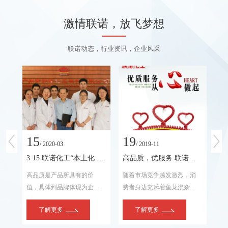
激情联诺，放飞梦想
联诺动态，行业资讯，企业风采
15
19
2
/ 2020-03
/ 2019-11
为“广州市著名商标”
3·15 联诺化工“本土化 高品质”为行业树品质典范
高品质，优服务 联诺化工售后无忧放心购
名
高品质是产品所具有的价
随着市场竞争越发激烈，消
华
州
值，具体到品牌体现为企业
费者身边充斥着鱼龙混杂的
位
的
价值、产品价值、顾客价
各类金属加工液产品。很多
固
了解更多
了解更多
联诺
值。
所谓主打高性价比的产品或
车
品牌，有的生命周期甚至不
6