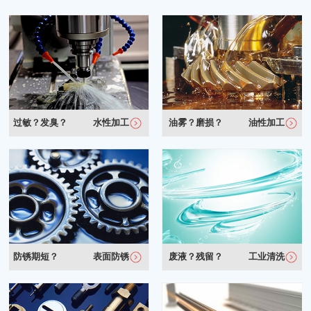
过敏？发臭？
水性加工
油雾？磨损？
油性加工
防锈期短？
表面防锈
废液？残留？
工业清洗