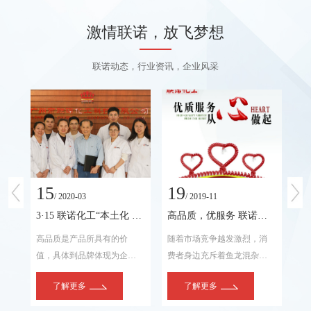
激情联诺，放飞梦想
联诺动态，行业资讯，企业风采
15
19
2
/ 2020-03
/ 2019-11
为“广州市著名商标”
3·15 联诺化工“本土化 高品质”为行业树品质典范
高品质，优服务 联诺化工售后无忧放心购
名
高品质是产品所具有的价
随着市场竞争越发激烈，消
华
州
值，具体到品牌体现为企业
费者身边充斥着鱼龙混杂的
位
的
价值、产品价值、顾客价
各类金属加工液产品。很多
固
了解更多
了解更多
联诺
值。
所谓主打高性价比的产品或
车
品牌，有的生命周期甚至不
6