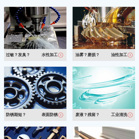
过敏？发臭？
水性加工
油雾？磨损？
油性加工
防锈期短？
表面防锈
废液？残留？
工业清洗